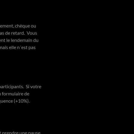
irement, chèque ou
cas de retard. Vous
ent le lendemain du
ais elle n´est pas
articipants. Si votre
u formulaire de
équence (+10%).
nt prendre une pause