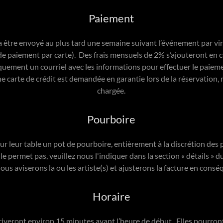
Paiement
 être envoyé au plus tard une semaine suivant l’événement par v
de paiement par carte). Des frais mensuels de 2% s’ajouteront en 
uement un courriel avec les informations pour effectuer le paiem
e carte de crédit est demandée en garantie lors de la réservation, m
chargée.
Pourboire
sur leur table un pot de pourboire, entièrement à la discrétion des p
e permet pas, veuillez nous l'indiquer dans la section « détails » d
ous aviserons la ou les artiste(s) et ajusterons la facture en cons
Horaire
riveront environ 15 minutes avant l’heure de début. Elles pourro