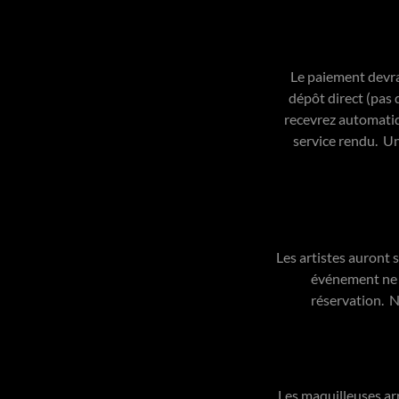
Le paiement devra
dépôt direct (pas 
recevrez automatiq
service rendu. Un
Les artistes auront 
événement ne l
réservation. N
Les maquilleuses ar